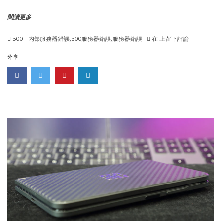
閱讀更多
在
500 - 内部服務器錯誤
,
500服務器錯誤
,
服務器錯誤
在
上留下評論
wordpress
中
分享
修
複
500
内
部
服
務
器
錯
誤