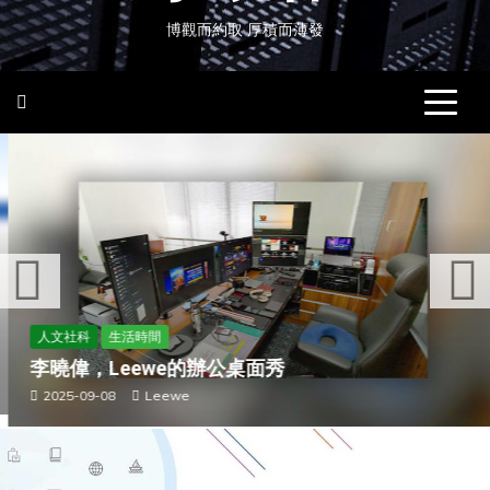
博觀而約取 厚積而薄發
人文社科
生活時間
李曉偉，Leewe的辦公桌面秀
2025-09-08
Leewe