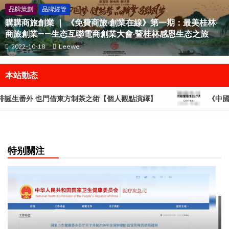
品牌策劃
品牌經管
購購商旅創業 ｜ 《免費商旅·創業在線》第一期：最美桂林·
商旅創業——生态互聯電商創業大會·暨桂林感恩生态之旅
2022-10-18
Leewe
本站動态
誕生番外 也門借東方制茶之術【個人觀點演繹】
《中國防癌
特别關注