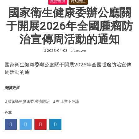
政治經濟
特别關注
國家衛生健康委辦公廳關
于開展2026年全國腫瘤防
治宣傳周活動的通知
2026-04-03
Leewe
國家衛生健康委辦公廳關于開展2026年全國腫瘤防治宣傳
周活動的通
閱讀更多
國
國家衛生健康委
,
腫瘤防治
在
上留下評論
家
衛
分享
生
健
康
委