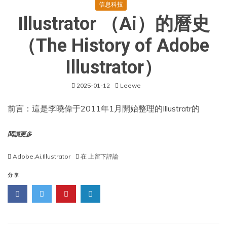
信息科技
Illustrator （Ai）的曆史
（The History of Adobe
Illustrator）
2025-01-12
Leewe
前言：這是李曉偉于2011年1月開始整理的Illustratr的
閱讀更多
Illustrator
Adobe
,
Ai
,
Illustrator
在
上留下評論
（Ai）
的
分享
曆
史
（The
History
of