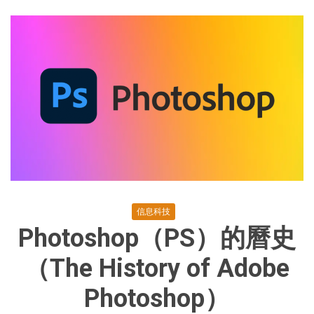
Adobe
Illustrator）
信息科技
Photoshop（PS）的曆史
（The History of Adobe
Photoshop）