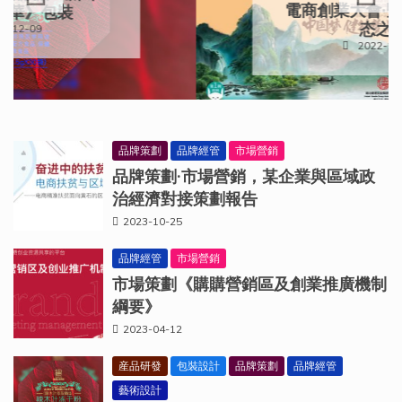
電商創業大會·暨桂林感恩生
态之旅
2022-10-18
品牌策劃
品牌經管
市場營銷
品牌策劃·市場營銷，某企業與區域政
治經濟對接策劃報告
2023-10-25
品牌經管
市場營銷
市場策劃《購購營銷區及創業推廣機制
綱要》
2023-04-12
産品研發
包裝設計
品牌策劃
品牌經管
藝術設計