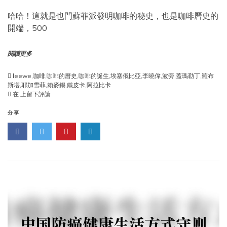
哈哈！這就是也門蘇菲派發明咖啡的秘史，也是咖啡曆史的
開端，500
閱讀更多
leewe
,
咖啡
,
咖啡的曆史
,
咖啡的誕生
,
埃塞俄比亞
,
李曉偉
,
波旁
,
蓋瑪勒丁
,
羅布
斯塔
,
耶加雪菲
,
賴麥錫
,
‌鐵皮卡
,
阿拉比卡
咖
在
上留下評論
啡
誕
分享
生
番
外
也
門
借
東
方
制
茶
之
術