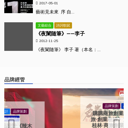
2017-05-01
藝術見未來 序 自…
文藝綜合
詩詞歌賦
《夜闌随筆》——李子
2012-11-25
《夜闌随筆》 李子 著（本名：…
品牌經管
品牌策劃
品牌經管
購購商旅創業 ｜ 《免費商
旅·創業在線》第一期：最美
桂林·商旅創業——生态互聯