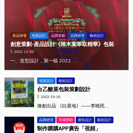
産品研發
包裝設計
品牌策劃
品牌經管
藝術設計
創意策劃-産品設計《辣木葉萃取精華》包裝
2022-12-09
一、造型設計，第一稿 2022…
包裝設計
藝術設計
台乙酸菜包裝策劃設計
2022-10-16
偉創出品 《白菜地》——李曉民…
品牌經管
市場營銷
廣告設計
藝術設計
制作購購APP廣告「視頻」