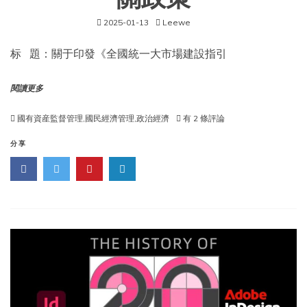
關政策
2025-01-13
Leewe
标 題：關于印發《全國統一大市場建設指引
閱讀更多
國
國有資産監督管理
,
國民經濟管理
,
政治經濟
有 2 條評論
家
發
分享
展
改
革
委
關
于
印
發
《全
國
統
一
大