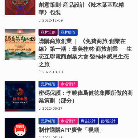
創意策劃-産品設計《辣木葉萃取精
華》包裝
2022-12-09
品牌策劃
品牌經管
購購商旅創業 ｜ 《免費商旅·創業在
線》第一期：最美桂林·商旅創業——生
态互聯電商創業大會·暨桂林感恩生态
之旅
2022-10-18
品牌經管
市場營銷
密碼保護：李曉偉爲健徳集團所做的商
業策劃（部分）
2022-06-27
品牌經管
市場營銷
廣告設計
藝術設計
制作購購APP廣告「視頻」