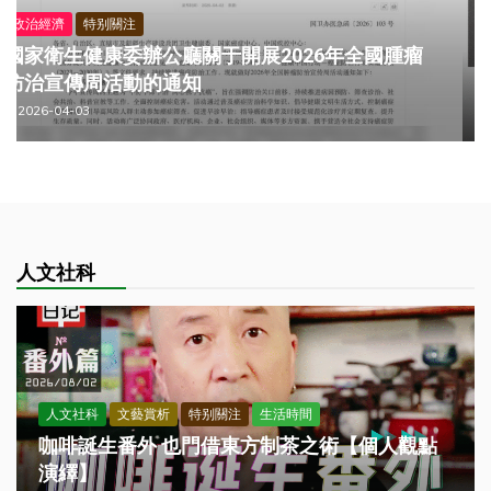
信息科技
特别關注
群晖NAS 918+通過M.2接萬兆intel 82599卡實現
萬兆以太網路
2025-06-22
人文社科
人文社科
文藝賞析
特别關注
生活時間
咖啡誕生番外 也門借東方制茶之術【個人觀點
演繹】