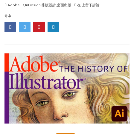
InDesign
Adobe
,
ID
,
InDesign
,
排版設計
,
桌面出版
在
上留下評論
（ID）
的
分享
曆
史
（The
History
of
Adobe
InDesign）