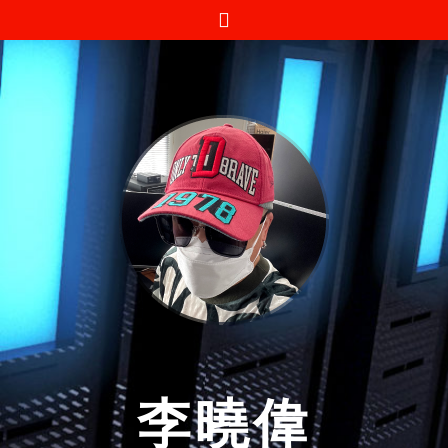
跳
至
内
容
李曉偉