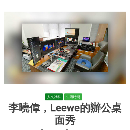
辦
公
廳
關
于
開
展
2026
年
全
國
腫
瘤
防
治
宣
傳
周
活
人文社科
生活時間
動
李曉偉，Leewe的辦公桌
的
通
知
面秀