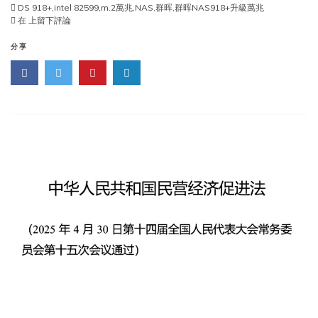
DS 918+
,
intel 82599
,
m.2萬兆
,
NAS
,
群晖
,
群晖NAS918+升級萬兆
群
在
上留下評論
晖
NAS
分享
918+通
過
M.2
接
萬
兆
intel
82599
卡
實
現
萬
兆
以
太
網
路