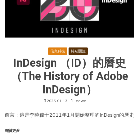
市
場
建
設
指
引
（試
行）》
的
信息科技
特别關注
通
InDesign （ID）的曆史
知
及
相
（The History of Adobe
關
政
InDesign）
策
2025-01-13
Leewe
前言：這是李曉偉于2011年1月開始整理的InDesign的曆史
閱讀更多