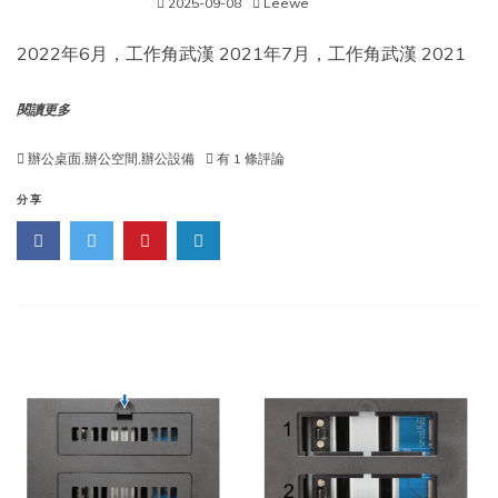
2025-09-08
Leewe
2022年6月，工作角武漢 2021年7月，工作角武漢 2021
閱讀更多
李
辦公桌面
,
辦公空間
,
辦公設備
有 1 條評論
曉
偉，
分享
Leewe
的
辦
公
桌
面
秀