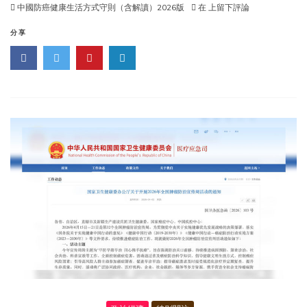
《中
中國防癌健康生活方式守則（含解讀）2026版
在
上留下評論
國
防
分享
癌
健
康
生
活
方
式
守
則》
(2026)
版