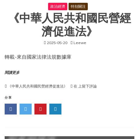
政治經濟
特别關注
《中華人民共和國民營經
濟促進法》
2025-05-20
Leewe
轉載-來自國家法律法規數據庫
閱讀更多
《中
《中華人民共和國民營經濟促進法》
在
上留下評論
華
人
分享
民
共
和
國
民
營
經